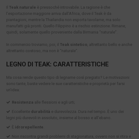
Il
Teak naturale
è pressoché introvabile. La ragione è che
l’esportazione maggiore arriva dall’Africa, dove il Teak è da
piantagioni, mentre la Thailandia non esporta tavolame, ma solo
manufatti già pronti. Quello Filippino è a rischio estinzione. Rimane,
quindi, solamente quello proveniente dalla Birmania “naturale”.
In commercio troviamo, poi, il
Teak sintetico
, altrettanto bello e anche
altrettanto costoso, ma non è “naturale”.
LEGNO DI TEAK: CARATTERISTICHE
Ma cosa rende questo tipo di legname così pregiato? Le motivazioni
sono tante, baste vedere le sue caratteristiche e proprietà per farsi
un’idea:
Resistenza
alle flessioni e agli urti;
Eccellente
durabilità
e durevolezza. Dura nel tempo. È uno dei
legni più durevoli in assoluto, insieme al bosso e all’ebano.
È
idrorepellente
.
Non riscontra grandi problemi di stagionatura, ovvero non si ritira e