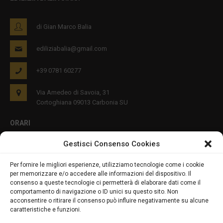
di Gian Marco Balia
ediliziabalia@gmail.com
+39 0781 60277
Via Amedeo di Savoia, 31
Cortoghiana 09013 Carbonia SU
ORARI
Gestisci Consenso Cookies
Lun - Ven 8:00-12:00 16:00-19:00
Per fornire le migliori esperienze, utilizziamo tecnologie come i cookie
per memorizzare e/o accedere alle informazioni del dispositivo. Il
PRIVACY E COOKIES
consenso a queste tecnologie ci permetterà di elaborare dati come il
comportamento di navigazione o ID unici su questo sito. Non
acconsentire o ritirare il consenso può influire negativamente su alcune
caratteristiche e funzioni.
DICHIARAZIONE SULLA PRIVACY (UE)