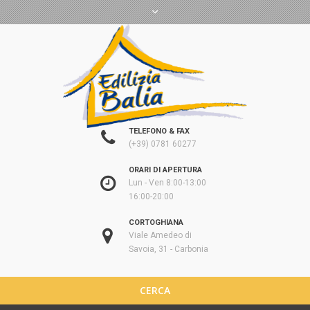
TELEFONO & FAX
(+39) 0781 60277
ORARI DI APERTURA
Lun - Ven 8:00-13:00
16:00-20:00
CORTOGHIANA
Viale Amedeo di
Savoia, 31 - Carbonia
CERCA