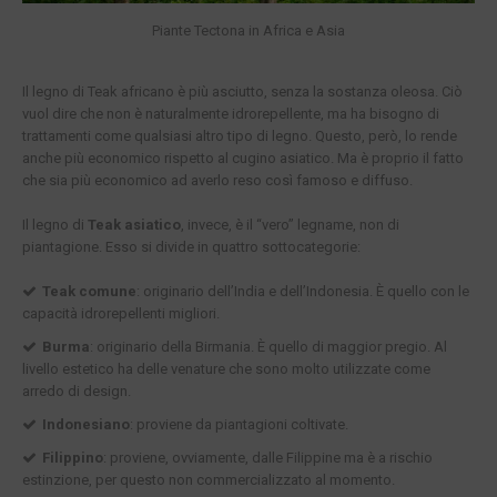
Piante Tectona in Africa e Asia
Il legno di Teak africano è più asciutto, senza la sostanza oleosa. Ciò
vuol dire che non è naturalmente idrorepellente, ma ha bisogno di
trattamenti come qualsiasi altro tipo di legno. Questo, però, lo rende
anche più economico rispetto al cugino asiatico. Ma è proprio il fatto
che sia più economico ad averlo reso così famoso e diffuso.
Il legno di
Teak asiatico
, invece, è il “vero” legname, non di
piantagione. Esso si divide in quattro sottocategorie:
Teak comune
: originario dell’India e dell’Indonesia. È quello con le
capacità idrorepellenti migliori.
Burma
: originario della Birmania. È quello di maggior pregio. Al
livello estetico ha delle venature che sono molto utilizzate come
arredo di design.
Indonesiano
: proviene da piantagioni coltivate.
Filippino
: proviene, ovviamente, dalle Filippine ma è a rischio
estinzione, per questo non commercializzato al momento.