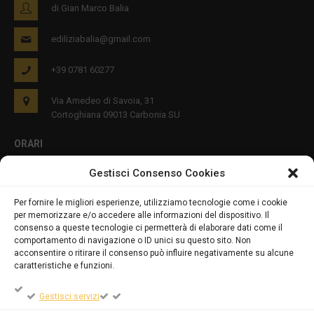
di Gian Marco Balia
ediliziabalia@gmail.com
+39 0781 60277
Via Amedeo di Savoia, 31
Cortoghiana 09013 Carbonia SU
ORARI
Gestisci Consenso Cookies
Lun - Ven 8:00-12:00 16:00-19:00
Per fornire le migliori esperienze, utilizziamo tecnologie come i cookie
per memorizzare e/o accedere alle informazioni del dispositivo. Il
PRIVACY E COOKIES
consenso a queste tecnologie ci permetterà di elaborare dati come il
comportamento di navigazione o ID unici su questo sito. Non
acconsentire o ritirare il consenso può influire negativamente su alcune
caratteristiche e funzioni.
DICHIARAZIONE SULLA PRIVACY (UE)
Gestisci servizi
COOKIE POLICY (UE)