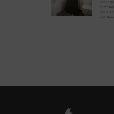
Se vuoi i
come fare
Cos’è la 
serbatoio