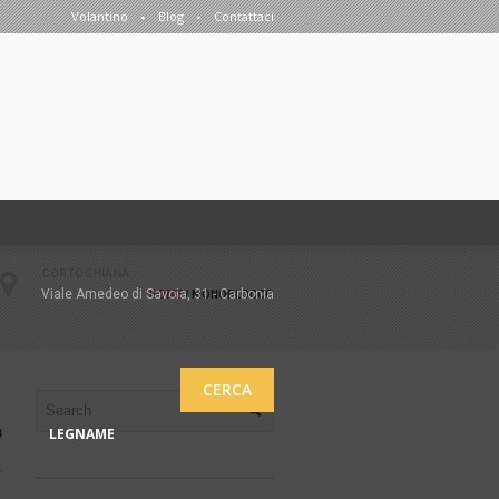
Volantino
Blog
Contattaci
CORTOGHIANA
Viale Amedeo di Savoia, 31 - Carbonia
HOME
/
MONOBLOCCO
CERCA
LEGNAME
3