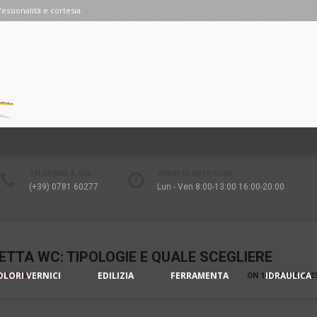
fessionalità e cortesia.
TELEFONO & FAX
ORARI DI APERTURA
(+39) 0781 60277
Lun - Ven 8:00-13:00 16:00-20:00
TTA WC: TIPOLOGIE E QUALE SCEGLIERE
OLORI VERNICI
EDILIZIA
FERRAMENTA
IDRAULICA
IA V-STAFF
ON
10 MARZO 202