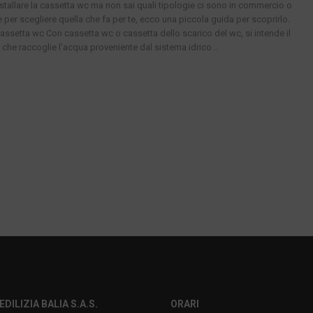
nstallare la cassetta wc ma non sai quali tipologie ci sono in commercio o
 per scegliere quella che fa per te, ecco una piccola guida per scoprirlo.
cassetta wc Con cassetta wc o cassetta dello scarico del wc, si intende il
 che raccoglie l’acqua proveniente dal sistema idrico...
EDILIZIA BALIA S.A.S.
ORARI