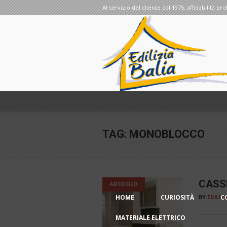
Al servizio del cliente dal 1975, affidabilità pro
TAG:
MONOBLOCCO
CASSE
ARTICOLO
HOME
CURIOSITÀ
C
BY
EDILIZ
MATERIALE ELETTRICO