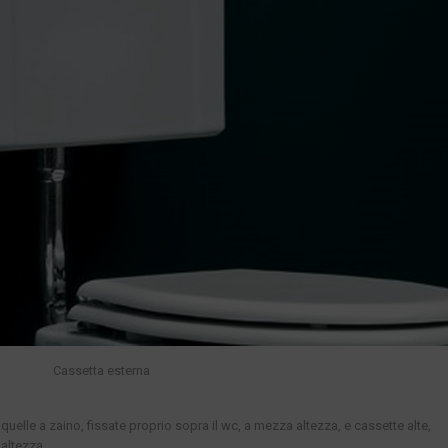
Cassetta esterna
quelle a zaino, fissate proprio sopra il wc, a mezza altezza, e cassette alte,
 altezza.