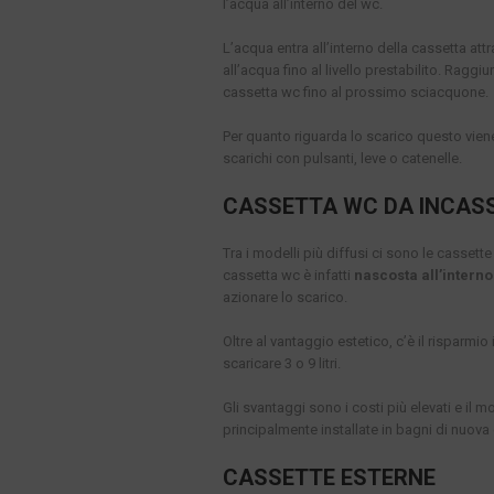
l’acqua all’interno del wc.
L’acqua entra all’interno della cassetta att
all’acqua fino al livello prestabilito. Raggiu
cassetta wc fino al prossimo sciacquone.
Per quanto riguarda lo scarico questo vie
scarichi con pulsanti, leve o catenelle.
CASSETTA WC DA INCAS
Tra i modelli più diffusi ci sono le cassett
cassetta wc è infatti
nascosta all’intern
azionare lo scarico.
Oltre al vantaggio estetico, c’è il risparmio
scaricare 3 o 9 litri.
Gli svantaggi sono i costi più elevati e i
principalmente installate in bagni di nuov
CASSETTE ESTERNE