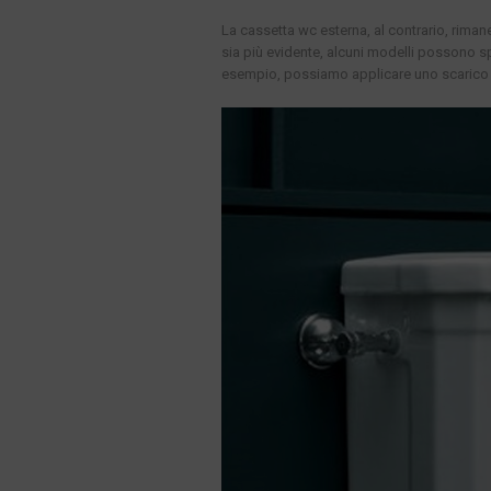
La cassetta wc esterna, al contrario, rima
sia più evidente, alcuni modelli possono sp
esempio, possiamo applicare uno scarico a