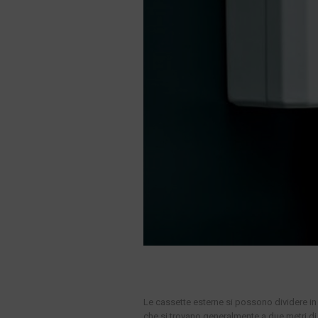
Le cassette esterne si possono dividere in 
che si trovano generalmente a due metri di