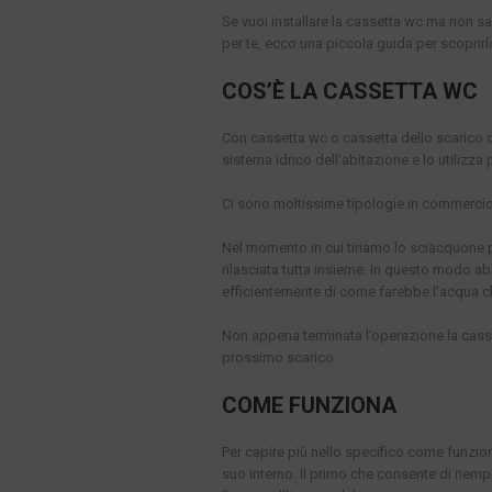
Se vuoi installare la cassetta wc ma non sa
per te, ecco una piccola guida per scoprirl
COS’È LA CASSETTA WC
Con cassetta wc o cassetta dello scarico de
sistema idrico dell’abitazione e lo utilizza
Ci sono moltissime tipologie in commercio, 
Nel momento in cui tiriamo lo sciacquone per
rilasciata tutta insieme. In questo modo a
efficientemente di come farebbe l’acqua ch
Non appena terminata l’operazione la cass
prossimo scarico.
COME FUNZIONA
Per capire più nello specifico come funzi
suo interno. Il primo che consente di riemp