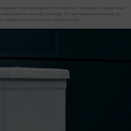
ne
a vista
e non incastonata all’interno del muro. Nonostante l’impatto visivo
osarsi bene con alcuni tipi di design. Con una cassetta esterna alta, ad
 catenella, per donare un look vintage al bagno.