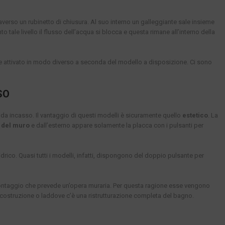
raverso un rubinetto di chiusura. Al suo interno un galleggiante sale insieme
nto tale livello il flusso dell’acqua si blocca e questa rimane all’interno della
ne attivato in modo diverso a seconda del modello a disposizione. Ci sono
SO
e da incasso. Il vantaggio di questi modelli è sicuramente quello
estetico
. La
o del muro
e dall’esterno appare solamente la placca con i pulsanti per
 idrico. Quasi tutti i modelli, infatti, dispongono del doppio pulsante per
l montaggio che prevede un’opera muraria. Per questa ragione esse vengono
a costruzione o laddove c’è una ristrutturazione completa del bagno.