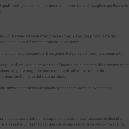
i quali tipologie ci sono in commercio o come fare per scegliere quella che fa
o.
l wc, si intende il
serbatoio che raccoglie l’acqua
proveniente dal
 per il risciacquo del wc nel momento in cui serve.
ma tutti ne conosciamo in linea generale l’utilizzo e il suo funzionamento.
 pulire il wc, l’acqua depositata all’interno della cassetta dello scarico viene
bbiamo un getto maggiore che permette di pulire il wc molto più
e viene direttamente dal sistema idrico.
etta inizia a riempiersi nuovamente per essere pronta nuovamente al
ona la cassetta wc dobbiamo sapere che ci sono due meccanismi distinti al
ire la cassetta utilizzando l’acqua del sistema idrico. Il secondo che scarica