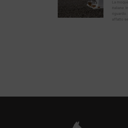
La moquet
italiane. 
riguardo.
affatto s