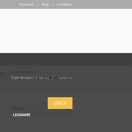
Volantino
Blog
Contattaci
CORTOGHIANA
Viale Amedeo di Savoia, 31 - Carbonia
HOME
/
PAVIMENTO TESSILE
CERCA
LEGNAME
1