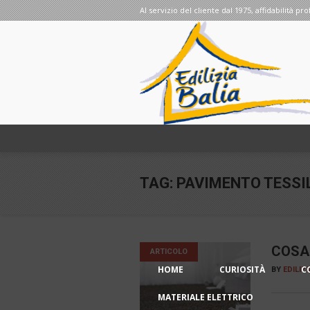
Al servizio del cliente dal 1975, affidabilità pro
TAG:
PAVIMENTO TESSI
COSA
ARTICOLO
HOME
CURIOSITÀ
C
BY
EDILIZ
MATERIALE ELETTRICO