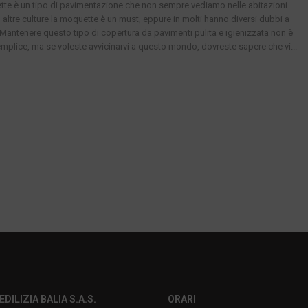
te è un tipo di pavimentazione che non sempre vediamo nelle abitazioni
In altre culture la moquette è un must, eppure in molti hanno diversi dubbi a
 Mantenere questo tipo di copertura da pavimenti pulita e igienizzata non è
emplice, ma se voleste avvicinarvi a questo mondo, dovreste sapere che vi...
EDILIZIA BALIA S.A.S.
ORARI