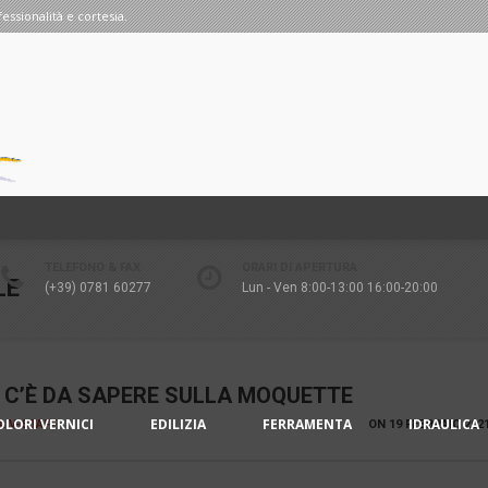
fessionalità e cortesia.
TELEFONO & FAX
ORARI DI APERTURA
LE
(+39) 0781 60277
Lun - Ven 8:00-13:00 16:00-20:00
 C’È DA SAPERE SULLA MOQUETTE
OLORI VERNICI
EDILIZIA
FERRAMENTA
IDRAULICA
IA V-STAFF
ON
19 FEBBRAIO 202