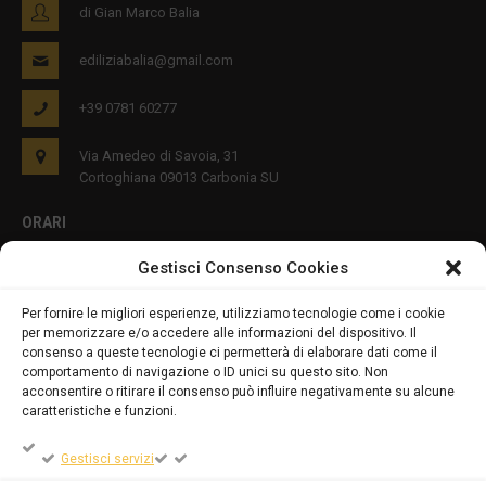
di Gian Marco Balia
ediliziabalia@gmail.com
+39 0781 60277
Via Amedeo di Savoia, 31
Cortoghiana 09013 Carbonia SU
ORARI
Gestisci Consenso Cookies
Lun - Ven 8:00-12:00 16:00-19:00
Per fornire le migliori esperienze, utilizziamo tecnologie come i cookie
per memorizzare e/o accedere alle informazioni del dispositivo. Il
PRIVACY E COOKIES
consenso a queste tecnologie ci permetterà di elaborare dati come il
comportamento di navigazione o ID unici su questo sito. Non
acconsentire o ritirare il consenso può influire negativamente su alcune
caratteristiche e funzioni.
DICHIARAZIONE SULLA PRIVACY (UE)
Gestisci servizi
COOKIE POLICY (UE)