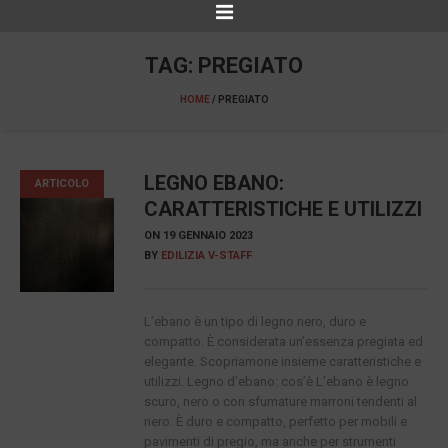
TAG:
PREGIATO
HOME
/
PREGIATO
LEGNO EBANO:
ARTICOLO
CARATTERISTICHE E UTILIZZI
ON
19 GENNAIO 2023
BY
EDILIZIA V-STAFF
L’ebano è un tipo di legno nero, duro e
compatto. È considerata un’essenza pregiata ed
elegante. Scopriamone insieme caratteristiche e
utilizzi. Legno d’ebano: cos’è L’ebano è legno
scuro, nero o con sfumature marroni tendenti al
nero. È duro e compatto, perfetto per mobili e
pavimenti di pregio, ma anche per strumenti