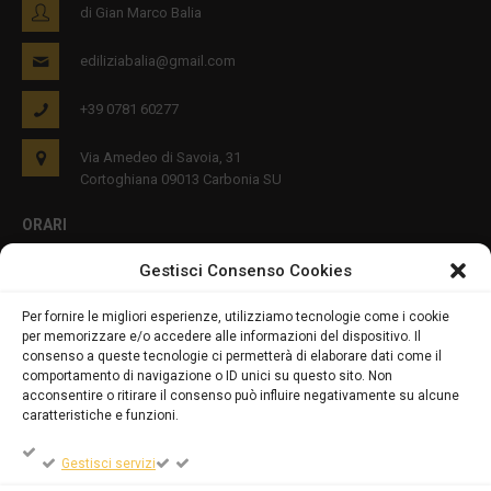
di Gian Marco Balia
ediliziabalia@gmail.com
+39 0781 60277
Via Amedeo di Savoia, 31
Cortoghiana 09013 Carbonia SU
ORARI
Gestisci Consenso Cookies
Lun - Ven 8:00-12:00 16:00-19:00
Per fornire le migliori esperienze, utilizziamo tecnologie come i cookie
per memorizzare e/o accedere alle informazioni del dispositivo. Il
PRIVACY E COOKIES
consenso a queste tecnologie ci permetterà di elaborare dati come il
comportamento di navigazione o ID unici su questo sito. Non
acconsentire o ritirare il consenso può influire negativamente su alcune
caratteristiche e funzioni.
DICHIARAZIONE SULLA PRIVACY (UE)
Gestisci servizi
COOKIE POLICY (UE)