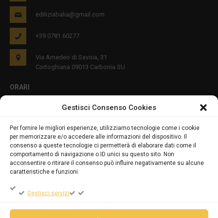
ediliziabalia@gmail.com
+39 0781 60277
Via Amedeo di Savoia, 31
Cortoghiana 09013 Carbonia SU
ORARI
Gestisci Consenso Cookies
Lun - Ven 8:00-12:00 16:00-19:00
Per fornire le migliori esperienze, utilizziamo tecnologie come i cookie
per memorizzare e/o accedere alle informazioni del dispositivo. Il
PRIVACY E COOKIES
consenso a queste tecnologie ci permetterà di elaborare dati come il
comportamento di navigazione o ID unici su questo sito. Non
acconsentire o ritirare il consenso può influire negativamente su alcune
caratteristiche e funzioni.
DICHIARAZIONE SULLA PRIVACY (UE)
Gestisci servizi
COOKIE POLICY (UE)