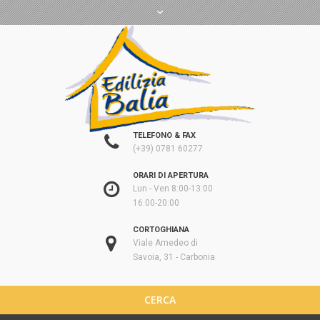
TELEFONO & FAX
(+39) 0781 60277
ORARI DI APERTURA
Lun - Ven 8:00-13:00
16:00-20:00
CORTOGHIANA
Viale Amedeo di
Savoia, 31 - Carbonia
CERCA