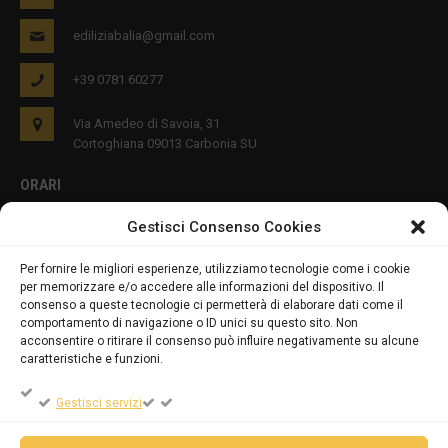
ediliziabalia@gmail.com
+39 0781 60277
Via Amedeo di Savoia, 31
Cortoghiana 09013 Carbonia SU
ORARI
Gestisci Consenso Cookies
Lun - Ven 8:00-12:00 16:00-19:00
Per fornire le migliori esperienze, utilizziamo tecnologie come i cookie
per memorizzare e/o accedere alle informazioni del dispositivo. Il
PRIVACY E COOKIES
consenso a queste tecnologie ci permetterà di elaborare dati come il
comportamento di navigazione o ID unici su questo sito. Non
acconsentire o ritirare il consenso può influire negativamente su alcune
caratteristiche e funzioni.
DICHIARAZIONE SULLA PRIVACY (UE)
Gestisci servizi
COOKIE POLICY (UE)