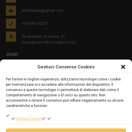
ediliziabalia@gmail.com
+39 0781 60277
Via Amedeo di Savoia, 31
Cortoghiana 09013 Carbonia SU
ORARI
Gestisci Consenso Cookies
Lun - Ven 8:00-12:00 16:00-19:00
Per fornire le migliori esperienze, utilizziamo tecnologie come i cookie
per memorizzare e/o accedere alle informazioni del dispositivo. Il
PRIVACY E COOKIES
consenso a queste tecnologie ci permetterà di elaborare dati come il
comportamento di navigazione o ID unici su questo sito. Non
acconsentire o ritirare il consenso può influire negativamente su alcune
caratteristiche e funzioni.
DICHIARAZIONE SULLA PRIVACY (UE)
Gestisci servizi
COOKIE POLICY (UE)