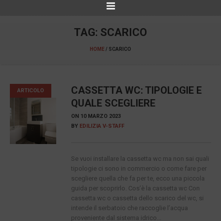
TAG:
SCARICO
HOME
/
SCARICO
CASSETTA WC: TIPOLOGIE E
ARTICOLO
QUALE SCEGLIERE
ON
10 MARZO 2023
BY
EDILIZIA V-STAFF
Se vuoi installare la cassetta wc ma non sai quali
tipologie ci sono in commercio o come fare per
scegliere quella che fa per te, ecco una piccola
guida per scoprirlo. Cos’è la cassetta wc Con
cassetta wc o cassetta dello scarico del wc, si
intende il serbatoio che raccoglie l’acqua
proveniente dal sistema idrico...