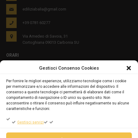
ediliziabalia@gmail.com
+39 0781 60277
Via Amedeo di Savoia, 31
Cortoghiana 09013 Carbonia SU
ORARI
Gestisci Consenso Cookies
Lun - Ven 8:00-12:00 16:00-19:00
Per fornire le migliori esperienze, utilizziamo tecnologie come i cookie
per memorizzare e/o accedere alle informazioni del dispositivo. Il
PRIVACY E COOKIES
consenso a queste tecnologie ci permetterà di elaborare dati come il
comportamento di navigazione o ID unici su questo sito. Non
acconsentire o ritirare il consenso può influire negativamente su alcune
caratteristiche e funzioni.
DICHIARAZIONE SULLA PRIVACY (UE)
Gestisci servizi
COOKIE POLICY (UE)