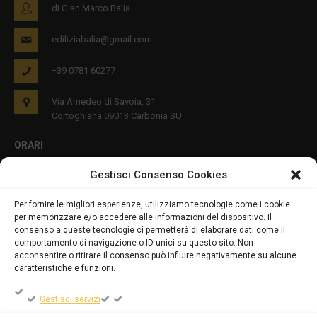
di Gian Marco Balia
ediliziabalia@gmail.com
+39 0781 60277
Via Amedeo di Savoia, 31
Cortoghiana 09013 Carbonia SU
ORARI
Gestisci Consenso Cookies
Lun - Ven 8:00-12:00 16:00-19:00
Per fornire le migliori esperienze, utilizziamo tecnologie come i cookie
per memorizzare e/o accedere alle informazioni del dispositivo. Il
PRIVACY E COOKIES
consenso a queste tecnologie ci permetterà di elaborare dati come il
comportamento di navigazione o ID unici su questo sito. Non
acconsentire o ritirare il consenso può influire negativamente su alcune
caratteristiche e funzioni.
DICHIARAZIONE SULLA PRIVACY (UE)
Gestisci servizi
COOKIE POLICY (UE)