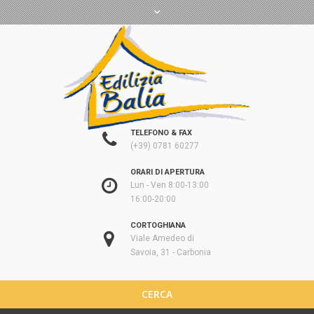
TELEFONO & FAX
(+39) 0781 60277
ORARI DI APERTURA
Lun - Ven 8:00-13:00
16:00-20:00
CORTOGHIANA
Viale Amedeo di
Savoia, 31 - Carbonia
CERCA