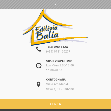
TELEFONO & FAX
(+39) 0781 60277
ORARI DI APERTURA
Lun - Ven 8:00-13:00
16:00-20:00
CORTOGHIANA
Viale Amedeo di
Savoia, 31 - Carbonia
CERCA