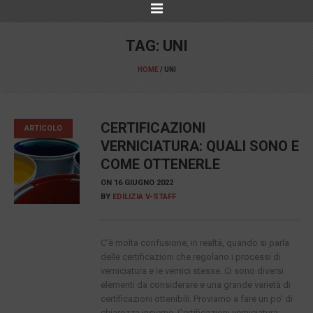
TAG:
UNI
HOME
/
UNI
CERTIFICAZIONI
ARTICOLO
VERNICIATURA: QUALI SONO E
COME OTTENERLE
ON
16 GIUGNO 2022
BY
EDILIZIA V-STAFF
C’è molta confusione, in realtà, quando si parla
delle certificazioni che regolano i processi di
verniciatura e le vernici stesse. Ci sono diversi
elementi da considerare e una grande varietà di
certificazioni ottenibili. Proviamo a fare un po’ di
chiarezza insieme. Certificazioni verniciatura: