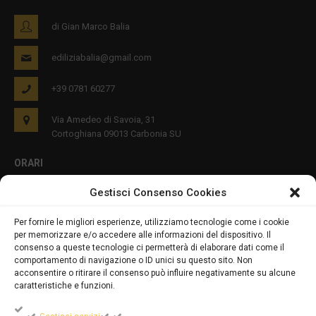
di Gian Marco Balia
ediliziabalia@gmail.com
+39 0781 60277
Via Amedeo di Savoia, 31
Cortoghiana 09013 Carbonia SU
ORARI
Gestisci Consenso Cookies
Lun - Ven 8:00-12:00 16:00-19:00
Per fornire le migliori esperienze, utilizziamo tecnologie come i cookie
per memorizzare e/o accedere alle informazioni del dispositivo. Il
PRIVACY E COOKIES
consenso a queste tecnologie ci permetterà di elaborare dati come il
comportamento di navigazione o ID unici su questo sito. Non
acconsentire o ritirare il consenso può influire negativamente su alcune
caratteristiche e funzioni.
DICHIARAZIONE SULLA PRIVACY (UE)