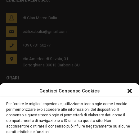
EDILIZIA BALIA S.A.S.
di Gian Marco Balia
ediliziabalia@gmail.com
+39 0781 60277
Via Amedeo di Savoia, 31
Cortoghiana 09013 Carbonia SU
ORARI
Gestisci Consenso Cookies
Lun - Ven 8:00-12:00 16:00-19:00
Per fornire le migliori esperienze, utilizziamo tecnologie come i cookie
per memorizzare e/o accedere alle informazioni del dispositivo. Il
PRIVACY E COOKIES
consenso a queste tecnologie ci permetterà di elaborare dati come il
comportamento di navigazione o ID unici su questo sito. Non
acconsentire o ritirare il consenso può influire negativamente su alcune
caratteristiche e funzioni.
DICHIARAZIONE SULLA PRIVACY (UE)