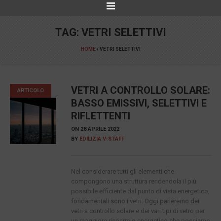
TAG:
VETRI SELETTIVI
HOME
/
VETRI SELETTIVI
VETRI A CONTROLLO SOLARE:
ARTICOLO
BASSO EMISSIVI, SELETTIVI E
RIFLETTENTI
ON
28 APRILE 2022
BY
EDILIZIA V-STAFF
Nel considerare tutti gli elementi che
compongono una struttura rendendola il più
possibile efficiente dal punto di vista energetico,
fondamentali sono i vetri. Oggi parleremo dei
vetri a controllo solare e dei vari tipi di vetro per
un maggiore risparmio energetico che possiamo