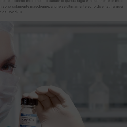
nte abbiamo molto sentito parlare di questa sigla e, sicuramente, in molti
I non sono solamente mascherine, anche se ultimamente sono diventati famosi
o da Covid-19.