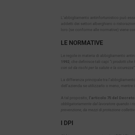
L’abbigliamento antinfortunistico può essere
addetti dei settori alberghiero o ristorazi
loro (se conforme alle normative) viene co
LE NORMATIVE
Le regole in materia di abbigliamento antin
1992
, che definisce tali capi “
i prodotti che
con sé da rischi per la salute e la sicurezza
”
La differenza principale tra l’abbigliament
dell’azienda se utilizzarlo o meno, mentre 
A tal proposito,
l’articolo 75 del Decreto
obbligatoriamente dal lavoratore quando i ri
prevenzione, da mezzi di protezione colletti
I DPI