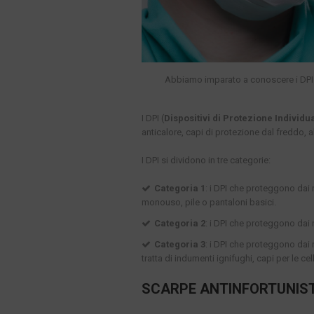
Abbiamo imparato a conoscere i DPI co
I DPI (
Dispositivi di Protezione Individu
anticalore, capi di protezione dal freddo, ab
I DPI si dividono in tre categorie:
Categoria 1
: i DPI che proteggono dai 
monouso, pile o pantaloni basici.
Categoria 2
: i DPI che proteggono dai r
Categoria 3
: i DPI che proteggono dai r
tratta di indumenti ignifughi, capi per le cell
SCARPE ANTINFORTUNIS