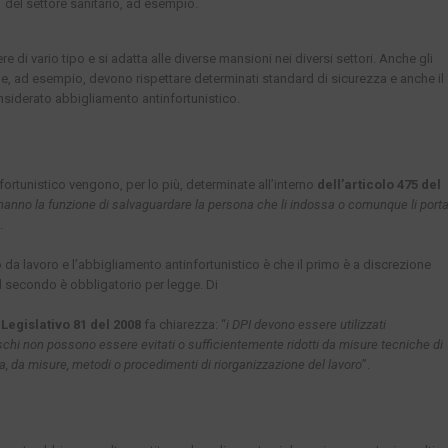
del settore sanitario, ad esempio.
 di vario tipo e si adatta alle diverse mansioni nei diversi settori. Anche gli
one, ad esempio, devono rispettare determinati standard di sicurezza e anche il
nsiderato abbigliamento antinfortunistico.
fortunistico vengono, per lo più, determinate all’interno
dell’articolo 475 del
 hanno la funzione di salvaguardare la persona che li indossa o comunque li port
.
o da lavoro e l’abbigliamento antinfortunistico è che il primo è a discrezione
il secondo è obbligatorio per legge. Di
 Legislativo 81 del 2008
fa chiarezza: “
i DPI devono essere utilizzati
schi non possono essere evitati o sufficientemente ridotti da misure tecniche di
va, da misure, metodi o procedimenti di riorganizzazione del lavoro
”.