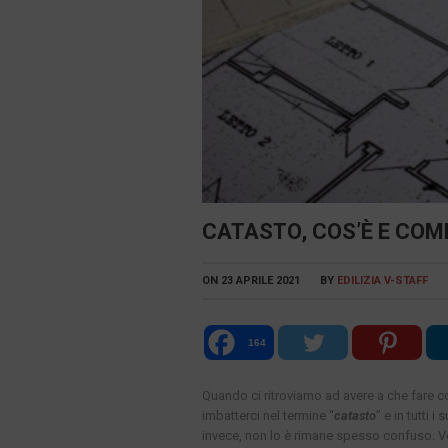
CATASTO, COS’È E COM
ON
23 APRILE 2021
BY
EDILIZIA V-STAFF
164
Quando ci ritroviamo ad avere a che fare c
imbatterci nel termine “
catasto
” e in tutti 
invece, non lo è rimane spesso confuso. V