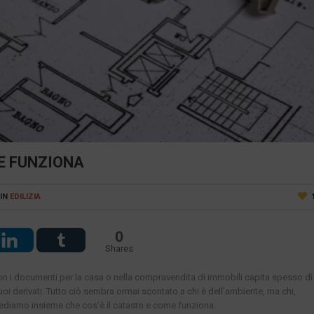
E FUNZIONA
IN
EDILIZIA
0
Shares
on i documenti per la casa o nella compravendita di immobili capita spesso di
i suoi derivati. Tutto ciò sembra ormai scontato a chi è dell’ambiente, ma chi,
ediamo insieme che cos’è il catasto e come funziona.