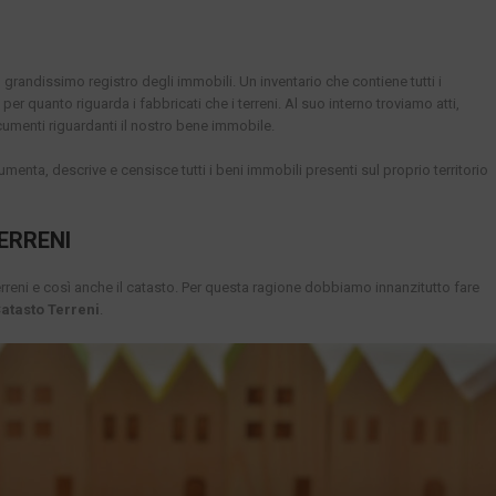
randissimo registro degli immobili. Un inventario che contiene tutti i
a per quanto riguarda i fabbricati che i terreni. Al suo interno troviamo atti,
documenti riguardanti il nostro bene immobile.
menta, descrive e censisce tutti i beni immobili presenti sul proprio territorio
ERRENI
terreni e così anche il catasto. Per questa ragione dobbiamo innanzitutto fare
atasto Terreni
.