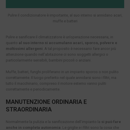
Pulire il condizionatore è importante, al suo interno si annidano acari,
muffe e batteri
Pulire e sanificare il climatizzatore è un’operazione necessaria, in
quanto
al suo interno si accumulano acari, sporco, polvere e
moltissimi allergeni
. A tal proposito è necessario fare ancor più
attenzione quando nell’abitazione ci sono soggetti allergici o
particolarmente sensibili, bambini piccoli o anziani.
Muffe, batteri, funghi proliferano in un impianto sporco o non pulito
correttamente. Il luogo preferito nel quale annidarsi sono i filtri, ma
tutto il macchinario, compreso il motore esterno vanno puliti
correttamente e periodicamente.
MANUTENZIONE ORDINARIA E
STRAORDINARIA
Normalmente la pulizia e la sanificazione dell’impianto la
si può fare
anche in completa autonomia
. Le griglie e i filtri sono la cosa che