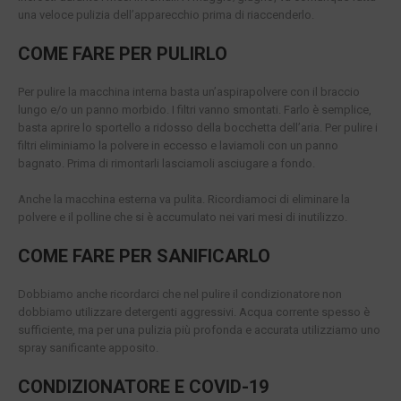
una veloce pulizia dell’apparecchio prima di riaccenderlo.
COME FARE PER PULIRLO
Per pulire la macchina interna basta un’aspirapolvere con il braccio
lungo e/o un panno morbido. I filtri vanno smontati. Farlo è semplice,
basta aprire lo sportello a ridosso della bocchetta dell’aria. Per pulire i
filtri eliminiamo la polvere in eccesso e laviamoli con un panno
bagnato. Prima di rimontarli lasciamoli asciugare a fondo.
Anche la macchina esterna va pulita. Ricordiamoci di eliminare la
polvere e il polline che si è accumulato nei vari mesi di inutilizzo.
COME FARE PER SANIFICARLO
Dobbiamo anche ricordarci che nel pulire il condizionatore non
dobbiamo utilizzare detergenti aggressivi. Acqua corrente spesso è
sufficiente, ma per una pulizia più profonda e accurata utilizziamo uno
spray sanificante apposito.
CONDIZIONATORE E COVID-19