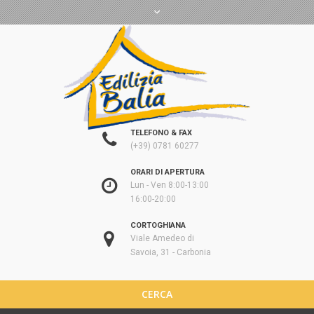
TELEFONO & FAX
(+39) 0781 60277
ORARI DI APERTURA
Lun - Ven 8:00-13:00
16:00-20:00
CORTOGHIANA
Viale Amedeo di
Savoia, 31 - Carbonia
CERCA