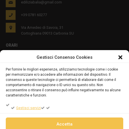
ediliziabalia@gmail.com
+39 0781 60277
Via Amedeo di Savoia, 31
Cortoghiana 09013 Carbonia SU
ORARI
Gestisci Consenso Cookies
Lun - Ven 8:00-12:00 16:00-19:00
Per fornire le migliori esperienze, utilizziamo tecnologie come i cookie
per memorizzare e/o accedere alle informazioni del dispositivo. Il
PRIVACY E COOKIES
consenso a queste tecnologie ci permetterà di elaborare dati come il
comportamento di navigazione o ID unici su questo sito. Non
acconsentire o ritirare il consenso può influire negativamente su alcune
caratteristiche e funzioni.
DICHIARAZIONE SULLA PRIVACY (UE)
Gestisci servizi
COOKIE POLICY (UE)
Accetta