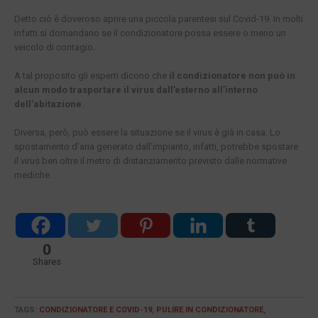
Detto ciò è doveroso aprire una piccola parentesi sul Covid-19. In molti
infatti si domandano se il condizionatore possa essere o meno un
veicolo di contagio.
A tal proposito gli esperti dicono che
il condizionatore non può in
alcun modo trasportare il virus dall’esterno all’interno
dell’abitazione
.
Diversa, però, può essere la situazione se il virus è già in casa. Lo
spostamento d’aria generato dall’impianto, infatti, potrebbe spostare
il virus ben oltre il metro di distanziamento previsto dalle normative
mediche.
0
Shares
TAGS:
CONDIZIONATORE E COVID-19
,
PULIRE IN CONDIZIONATORE
,