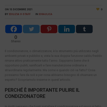
ON
15 DICEMBRE 2021
0
BY
EDILIZIA V-STAFF
IN
IDRAULICA
0
Shares
Il condizionatore, o climatizzatore, è lo strumento più utilizzato negli
ambienti privati e pubblici e, vista la sua doppia funzione caldo/freddo
rimane attivo praticamente tutto l’anno. Sappiamo bene che è
opportuno pulirli, sanificarli e fare manutenzione ordinaria e
straordinaria regolarmente. Ma come e quando ciò va fatto? Cosa
possiamo fare da soli e per cosa abbiamo bisogno di chiamare un
esperto? Scopriamolo insieme in quest’articolo.
PERCHÉ È IMPORTANTE PULIRE IL
CONDIZIONATORE
In molti pensano che basti installare il condizionatore e il gioco è fatto.