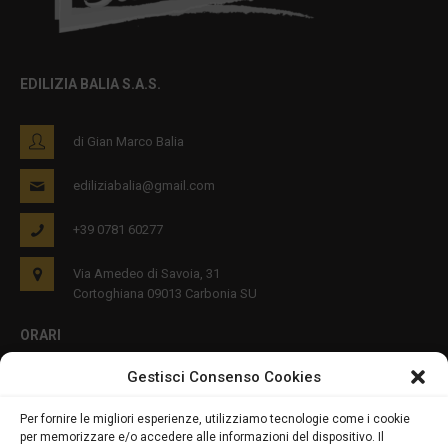
EDILIZIA BALIA S.A.S.
di Gian Marco Balia
ediliziabalia@gmail.com
+39 0781 60277
Via Amedeo di Savoia, 31
Cortoghiana 09013 Carbonia SU
ORARI
Gestisci Consenso Cookies
Lun - Ven 8:00-12:00 16:00-19:00
Per fornire le migliori esperienze, utilizziamo tecnologie come i cookie
per memorizzare e/o accedere alle informazioni del dispositivo. Il