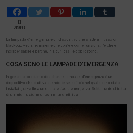
0
Shares
La lampada d’emergenza è un dispositivo che si attiva in caso di
blackout. Vediamo insieme che cos’è e come funziona. Perché è
indispensabile e perché, in alcuni casi, è obbligatorio.
COSA SONO LE LAMPADE D’EMERGENZA
In generale possiamo dire che una lampada d’emergenza è un
dispositivo che si attiva quando, in un edificio nel quale sono state
installate, si verifica un qualche tipo d’emergenza. Solitamente si tratta
di
un’interruzione di corrente elettrica
.