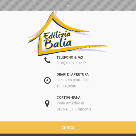
TELEFONO & FAX
(+39) 0781 60277
ORARI DI APERTURA
Lun - Ven 8:00-13:00
16:00-20:00
CORTOGHIANA
Viale Amedeo di
Savoia, 31 - Carbonia
CERCA