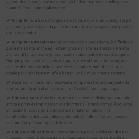
anticondensa ecc.), che nei colori già fatti sono presenti nelle giuste
quantità. Ecco i principali esempi:
Idropittura
: a base d’acqua e atossica, è quella più consigliata per
gli interni, perché facile da pulire (non adatta invece agli esterni perché
poco resistente).
Idropittura traspirante
: al contrario della precedente, è difficile da
pulire ma adatta anche agli esterni grazie all’alta resistenza. Permette
al muro di far penetrare (e fuoriuscire naturalmente) il vapore acqueo.
Dunque può essere utilizzata in bagno, dove si forma molto vapore
che, se si fermasse sulla superficie della parete, sarebbe il luogo
ideale per il proliferare muffe e batteri. Così il muro rimane asciutto.
Acrilica
: la una buona resa visiva compensa l’odore pungente da
sopportare dovuto al solvente usato. Va diluita con acqua ragia.
Pittura a base di calce
: si tratta della tecnica di tinteggiatura più
antica (i primi esempi risalgono addirittura all’antica Roma!). Il solvente
utilizzato è l’acqua ed è composta da materiali naturali. Ha
caratteristiche di traspirabilità e permeabilità, oltre al fatto di essere
sicuramente più ecologica delle altre.
Pittura ai silicati
: la soluzione migliore per gli edifici umidi e per
gli esterni. Infatti è resistente alle intemperie, protegge da funghi e