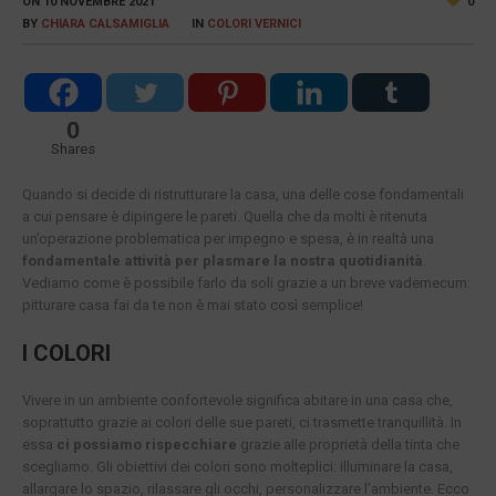
ON
10 NOVEMBRE 2021
0
BY
CHIARA CALSAMIGLIA
IN
COLORI VERNICI
0
Shares
Quando si decide di ristrutturare la casa, una delle cose fondamentali
a cui pensare è dipingere le pareti. Quella che da molti è ritenuta
un’operazione problematica per impegno e spesa, è in realtà una
fondamentale attività per plasmare la nostra quotidianità
.
Vediamo come è possibile farlo da soli grazie a un breve vademecum:
pitturare casa fai da te non è mai stato così semplice!
I COLORI
Vivere in un ambiente confortevole significa abitare in una casa che,
soprattutto grazie ai colori delle sue pareti, ci trasmette tranquillità. In
essa
ci possiamo rispecchiare
grazie alle proprietà della tinta che
scegliamo. Gli obiettivi dei colori sono molteplici: illuminare la casa,
allargare lo spazio, rilassare gli occhi, personalizzare l’ambiente. Ecco