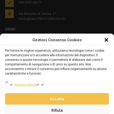
+39 0781 60277
Via Amedeo di Savoia, 31
Cortoghiana 09013 Carbonia SU
ORARI
Gestisci Consenso Cookies
Lun - Ven 8:00-12:00 16:00-19:00
Per fornire le migliori esperienze, utilizziamo tecnologie come i cookie
per memorizzare e/o accedere alle informazioni del dispositivo. Il
PRIVACY E COOKIES
consenso a queste tecnologie ci permetterà di elaborare dati come il
comportamento di navigazione o ID unici su questo sito. Non
acconsentire o ritirare il consenso può influire negativamente su alcune
caratteristiche e funzioni.
DICHIARAZIONE SULLA PRIVACY (UE)
Gestisci servizi
COOKIE POLICY (UE)
Accetta
Rifiuta