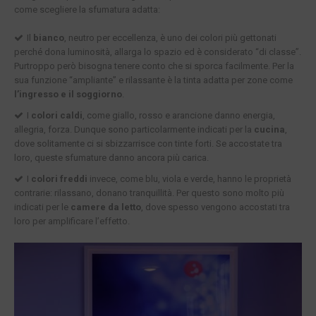
come scegliere la sfumatura adatta:
Il
bianco
, neutro per eccellenza, è uno dei colori più gettonati
perché dona luminosità, allarga lo spazio ed è considerato “di classe”.
Purtroppo però bisogna tenere conto che si sporca facilmente. Per la
sua funzione “ampliante” e rilassante è la tinta adatta per zone come
l’ingresso e il soggiorno
.
I
colori caldi
, come giallo, rosso e arancione danno energia,
allegria, forza. Dunque sono particolarmente indicati per la
cucina
,
dove solitamente ci si sbizzarrisce con tinte forti. Se accostate tra
loro, queste sfumature danno ancora più carica.
I
colori freddi
invece, come blu, viola e verde, hanno le proprietà
contrarie: rilassano, donano tranquillità. Per questo sono molto più
indicati per le
camere da letto
, dove spesso vengono accostati tra
loro per amplificare l’effetto.