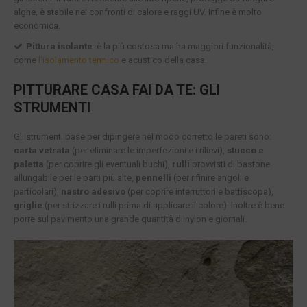
alghe, è stabile nei confronti di calore e raggi UV. Infine è molto
economica.
Pittura isolante
: è la più costosa ma ha maggiori funzionalità,
come
l’isolamento termico
e acustico della casa.
PITTURARE CASA FAI DA TE: GLI
STRUMENTI
Gli strumenti base per dipingere nel modo corretto le pareti sono:
carta vetrata
(per eliminare le imperfezioni e i rilievi),
stucco e
paletta
(per coprire gli eventuali buchi),
rulli
provvisti di bastone
allungabile per le parti più alte,
pennelli
(per rifinire angoli e
particolari),
nastro adesivo
(per coprire interruttori e battiscopa),
griglie
(per strizzare i rulli prima di applicare il colore). Inoltre è bene
porre sul pavimento una grande quantità di nylon e giornali.