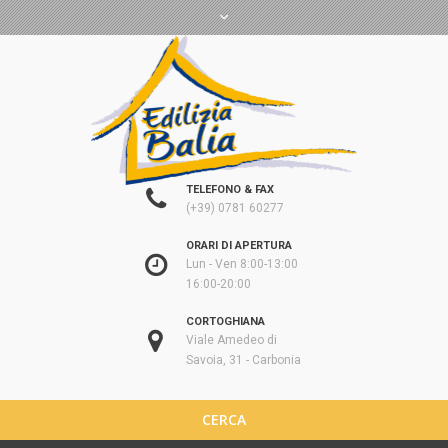
TELEFONO & FAX
(+39) 0781 60277
ORARI DI APERTURA
Lun - Ven 8:00-13:00
16:00-20:00
CORTOGHIANA
Viale Amedeo di
Savoia, 31 - Carbonia
CERCA