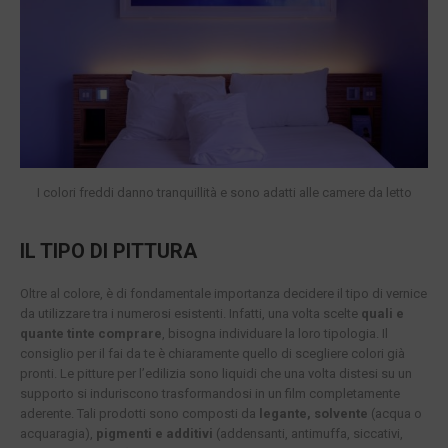
I colori freddi danno tranquillità e sono adatti alle camere da letto
IL TIPO DI PITTURA
Oltre al colore, è di fondamentale importanza decidere il tipo di vernice
da utilizzare tra i numerosi esistenti. Infatti, una volta scelte
quali e
quante tinte comprare
, bisogna individuare la loro tipologia. Il
consiglio per il fai da te è chiaramente quello di scegliere colori già
pronti. Le pitture per l’edilizia sono liquidi che una volta distesi su un
supporto si induriscono trasformandosi in un film completamente
aderente. Tali prodotti sono composti da
legante, solvente
(acqua o
acquaragia),
pigmenti e additivi
(addensanti, antimuffa, siccativi,