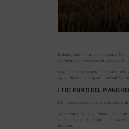
Il piano è stato approvato lo scorso 18 ma
dall’energia proveniente dai combustibili fos
La guerra e la crisi energetica potrebbero, 
sperando solo che il piano funzioni. Per pot
I TRE PUNTI DEL PIANO 
L’Unione Europea ha cercato di chiarire gli 
Cambio degli attuali fornitori di energi
quello di inasprire ulteriormente le sanzio
Europea.