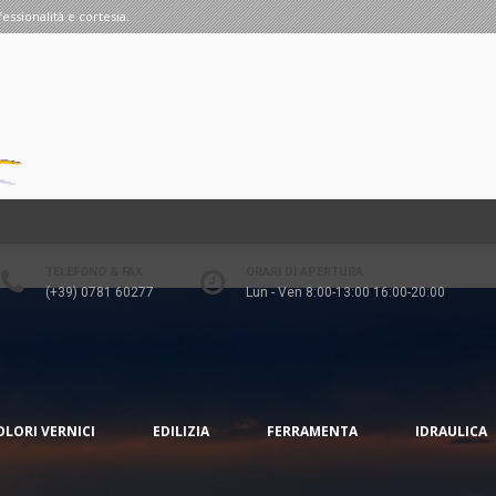
fessionalità e cortesia.
TELEFONO & FAX
ORARI DI APERTURA
(+39) 0781 60277
Lun - Ven 8:00-13:00 16:00-20:00
OLORI VERNICI
EDILIZIA
FERRAMENTA
IDRAULICA