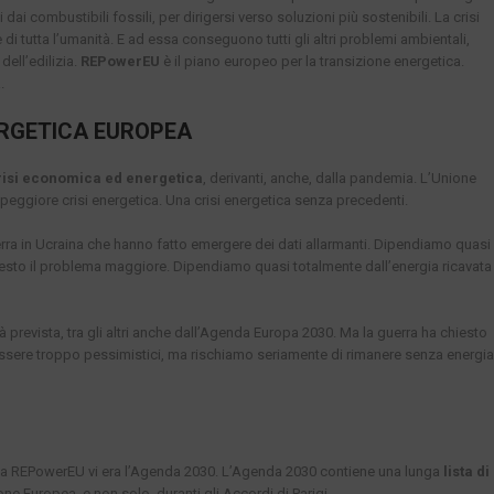
ai combustibili fossili, per dirigersi verso soluzioni più sostenibili. La crisi
 di tutta l’umanità. E ad essa conseguono tutti gli altri problemi ambientali,
dell’edilizia.
REPowerEU
è il piano europeo per la transizione energetica.
.
ERGETICA EUROPEA
risi economica ed energetica
, derivanti, anche, dalla pandemia. L’Unione
peggiore crisi energetica. Una crisi energetica senza precedenti.
ra in Ucraina che hanno fatto emergere dei dati allarmanti. Dipendiamo quasi
uesto il problema maggiore. Dipendiamo quasi totalmente dall’energia ricavata
 prevista, tra gli altri anche dall’Agenda Europa 2030. Ma la guerra ha chiesto
sere troppo pessimistici, ma rischiamo seriamente di rimanere senza energia
ia REPowerEU vi era l’Agenda 2030. L’Agenda 2030 contiene una lunga
lista di
one Europea, e non solo, duranti gli Accordi di Parigi.