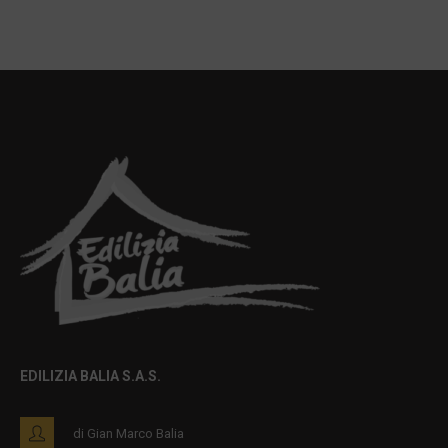
EDILIZIA BALIA S.A.S.
di Gian Marco Balia