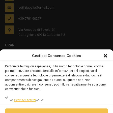
ediliziabalia@gmail.com
+39 0781 60277
Via Amedeo di Savoia, 31
Cortoghiana 09013 Carbonia SU
ORARI
Gestisci Consenso Cookies
Lun - Ven 8:00-12:00 16:00-19:00
Per fornire le migliori esperienze, utilizziamo tecnologie come i cookie
per memorizzare e/o accedere alle informazioni del dispositivo. Il
PRIVACY E COOKIES
consenso a queste tecnologie ci permetterà di elaborare dati come il
comportamento di navigazione o ID unici su questo sito. Non
acconsentire o ritirare il consenso può influire negativamente su alcune
caratteristiche e funzioni.
DICHIARAZIONE SULLA PRIVACY (UE)
Gestisci servizi
COOKIE POLICY (UE)