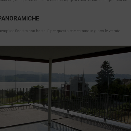
 PANORAMICHE
 semplice finestra non basta. È per questo che entrano in gioco le vetrate