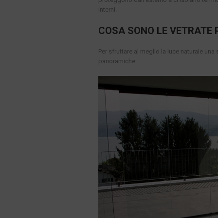
interni.
COSA SONO LE VETRATE
Per sfruttare al meglio la luce naturale una
panoramiche.