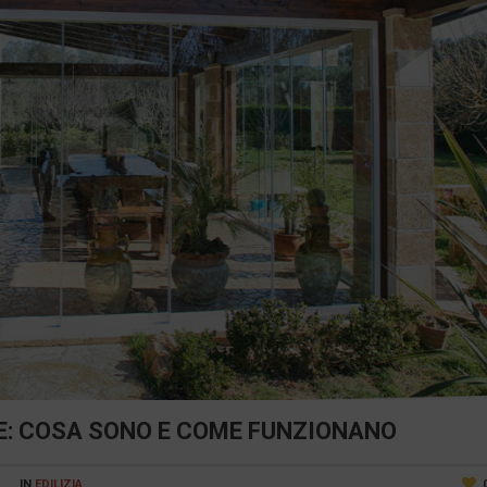
: COSA SONO E COME FUNZIONANO
IN
EDILIZIA