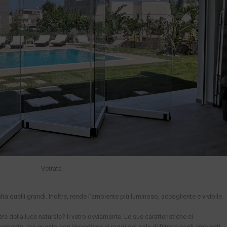
Vetrata
ta quelli grandi. Inoltre, rende l’ambiente più luminoso, accogliente e vivibile.
re della luce naturale? Il vetro ovviamente. Le sue caratteristiche ci
camente, ma questo non impedisce ai raggi del sole di filtrare negli ambienti