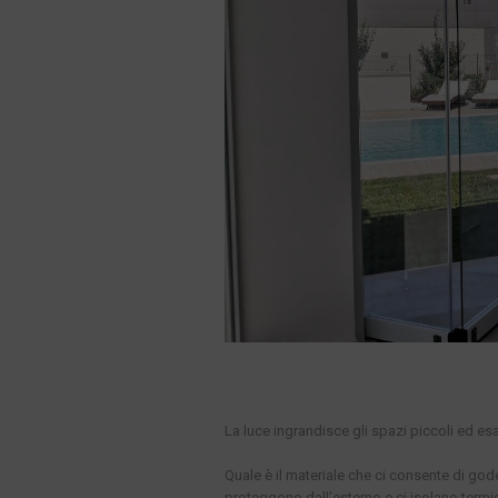
La luce ingrandisce gli spazi piccoli ed esal
Quale è il materiale che ci consente di gode
proteggono dall’esterno e ci isolano termi