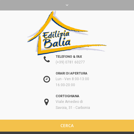
TELEFONO & FAX
(+39) 0781 60277
ORARI DI APERTURA
Lun - Ven 8:00-13:00
16:00-20:00
CORTOGHIANA
Viale Amedeo di
Savoia, 31 - Carbonia
CERCA