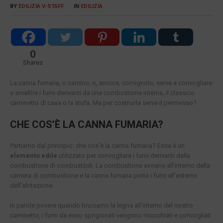
BY
EDILIZIA V-STAFF
IN
EDILIZIA
0
Shares
La canna fumaria, o camino, o, ancora, comignolo, serve a convogliare
e smaltire i fumi derivanti da una combustione interna, il classico
caminetto di casa o la stufa. Ma per costruirla serve il permesso?
CHE COS’È LA CANNA FUMARIA?
Partiamo dal principio: che cos’è la canna fumaria? Essa è un
elemento edile
utilizzato per convogliare i fumi derivanti dalla
combustione di combustibili. La combustione avviene all’interno della
camera di combustione e la canna fumaria porta i fumi all’esterno
dell’abitazione.
In parole povere quando bruciamo la legna all’interno del nostro
caminetto, i fumi da esso sprigionati vengono risucchiati e convogliati