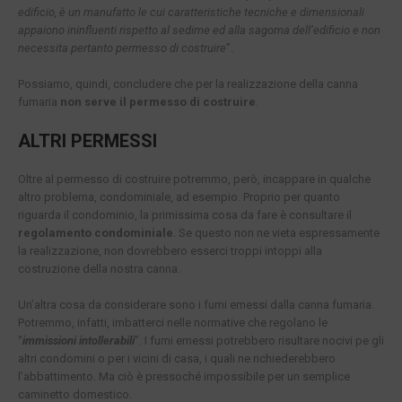
edificio, è un manufatto le cui caratteristiche tecniche e dimensionali
appaiono ininfluenti rispetto al sedime ed alla sagoma dell’edificio e non
necessita pertanto permesso di costruire
”.
Possiamo, quindi, concludere che per la realizzazione della canna
fumaria
non serve il permesso di costruire
.
ALTRI PERMESSI
Oltre al permesso di costruire potremmo, però, incappare in qualche
altro problema, condominiale, ad esempio. Proprio per quanto
riguarda il condominio, la primissima cosa da fare è consultare il
regolamento condominiale
. Se questo non ne vieta espressamente
la realizzazione, non dovrebbero esserci troppi intoppi alla
costruzione della nostra canna.
Un’altra cosa da considerare sono i fumi emessi dalla canna fumaria.
Potremmo, infatti, imbatterci nelle normative che regolano le
“
immissioni intollerabili
”. I fumi emessi potrebbero risultare nocivi pe gli
altri condomini o per i vicini di casa, i quali ne richiederebbero
l’abbattimento. Ma ciò è pressoché impossibile per un semplice
caminetto domestico.