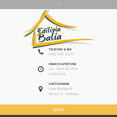
TELEFONO & FAX
(+39) 0781 60277
ORARI DI APERTURA
Lun - Ven 8:00-13:00
16:00-20:00
CORTOGHIANA
Viale Amedeo di
Savoia, 31 - Carbonia
CERCA