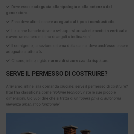
Deve essere
adeguata alla tipologia e alla potenza del
generatore
;
Essa deve altresì essere
adeguata al tipo di combustibile
;
Le canne fumarie devono svilupparsi prevalentemente
in verticale
e avere un numero minimo di angoli o inclinazioni;
Il comignolo, la sezione esterna della canna, deve anch’esso essere
adeguato a tutto ciò;
Ci sono, infine, rigide
norme di sicurezza
da rispettare.
SERVE IL PERMESSO DI COSTRUIRE?
Arriviamo, infine, alla domanda cruciale: serve il permesso di costruire?
Il tar l’ha classificata come “
volume tecnico
”, viste le sue piccole
dimensioni. Ciò vuol dire che si tratta di un “
opera priva di autonoma
rilevanza urbanistico funzionale
”.