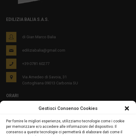
EDILIZIA BALIA S.A.S.
di Gian Marco Balia
ediliziabalia@gmail.com
+39 0781 60277
Via Amedeo di Savoia, 31
Cortoghiana 09013 Carbonia SU
ORARI
Gestisci Consenso Cookies
Lun - Ven 8:00-12:00 16:00-19:00
Per fornire le migliori esperienze, utilizziamo tecnologie come i cookie
per memorizzare e/o accedere alle informazioni del dispositivo. Il
PRIVACY E COOKIES
consenso a queste tecnologie ci permetterà di elaborare dati come il