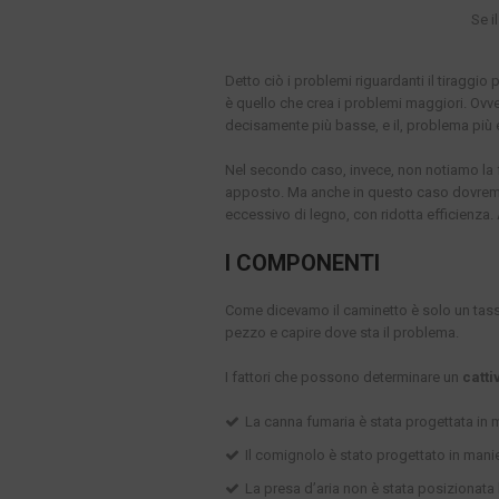
Se i
Detto ciò i problemi riguardanti il tiraggi
è quello che crea i problemi maggiori. Ovv
decisamente più basse, e il, problema più 
Nel secondo caso, invece, non notiamo la 
apposto. Ma anche in questo caso dovrem
eccessivo di legno, con ridotta efficienza.
I COMPONENTI
Come dicevamo il caminetto è solo un tas
pezzo e capire dove sta il problema.
I fattori che possono determinare un
catti
La canna fumaria è stata progettata in 
Il comignolo è stato progettato in manie
La presa d’aria non è stata posizionata