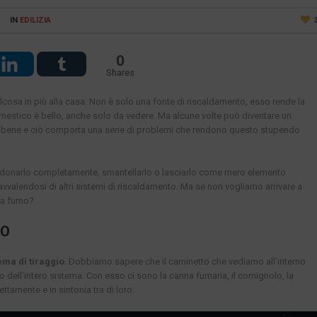
IN
EDILIZIA
0
Shares
cosa in più alla casa. Non è solo una fonte di riscaldamento, esso rende la
domestico è bello, anche solo da vedere. Ma alcune volte può diventare un
re bene e ciò comporta una serie di problemi che rendono questo stupendo
andonarlo completamente, smantellarlo o lasciarlo come mero elemento
vvalendosi di altri sistemi di riscaldamento. Ma se non vogliamo arrivare a
fa fumo?
IO
ema di tiraggio
. Dobbiamo sapere che il caminetto che vediamo all’interno
dell’intero sistema. Con esso ci sono la canna fumaria, il comignolo, la
ttamente e in sintonia tra di loro.