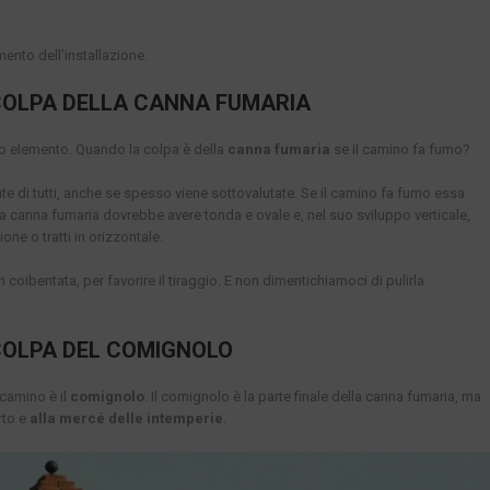
ento dell’installazione.
 COLPA DELLA CANNA FUMARIA
o elemento. Quando la colpa è della
canna fumaria
se il camino fa fumo?
te di tutti, anche se spesso viene sottovalutate. Se il camino fa fumo essa
 canna fumaria dovrebbe avere tonda e ovale e, nel suo sviluppo verticale,
ne o tratti in orizzontale.
coibentata, per favorire il tiraggio. E non dimentichiamoci di pulirla
 COLPA DEL COMIGNOLO
camino è il
comignolo
. Il comignolo è la parte finale della canna fumaria, ma
rto e
alla mercé delle intemperie
.