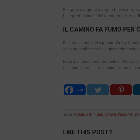
Per questa ragione bisogna fare in modo ch
La copertura finale del comignolo è, quind
IL CAMINO FA FUMO PER 
Parliamo, infine, della
presa d’aria
. Quest
sia stata realizzata delle giuste dimension
Essa mantiene costantemente un flusso d’ari
saliranno verso l’alto e, quindi, verso la ca
328
TAGS:
CAMINO FA FUMO
,
CANNA FUMARIA
,
CO
LIKE THIS POST?