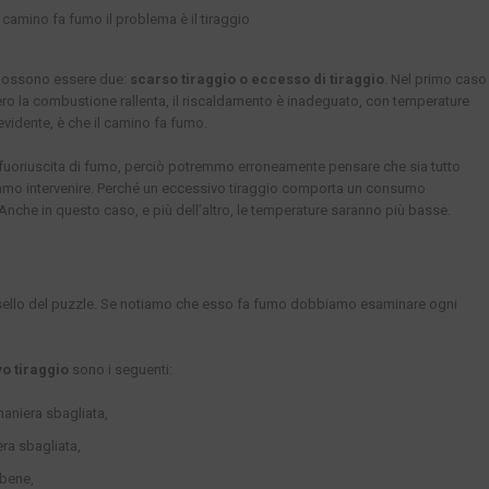
l camino fa fumo il problema è il tiraggio
o possono essere due:
scarso tiraggio o eccesso di tiraggio
. Nel primo caso
ero la combustione rallenta, il riscaldamento è inadeguato, con temperature
evidente, è che il camino fa fumo.
fuoriuscita di fumo, perciò potremmo erroneamente pensare che sia tutto
mo intervenire. Perché un eccessivo tiraggio comporta un consumo
 Anche in questo caso, e più dell’altro, le temperature saranno più basse.
sello del puzzle. Se notiamo che esso fa fumo dobbiamo esaminare ogni
vo tiraggio
sono i seguenti:
maniera sbagliata,
ra sbagliata,
 bene,