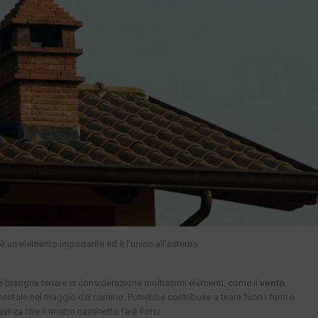
è un elemento importante ed è l’unico all’esterno
e bisogna tenere in considerazione moltissimi elementi, come il
vento
.
entale nel tiraggio del camino. Potrebbe contribuire a tirare fuori i fumi o
uenza che il nostro caminetto farà fumo.