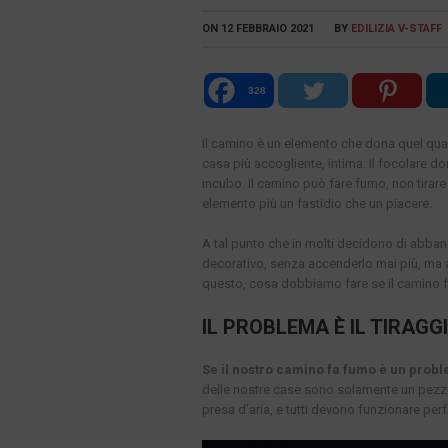
ON
12 FEBBRAIO 2021
BY
EDILIZIA V-STAFF
328
Il camino è un elemento che dona quel qual
casa più accogliente, intima. Il focolare 
incubo. Il camino può fare fumo, non tira
elemento più un fastidio che un piacere.
A tal punto che in molti decidono di abb
decorativo, senza accenderlo mai più, ma a
questo, cosa dobbiamo fare se il camino 
IL PROBLEMA È IL TIRAGG
Se il nostro camino fa fumo è un probl
delle nostre case sono solamente un pezzo 
presa d’aria, e tutti devono funzionare perfe