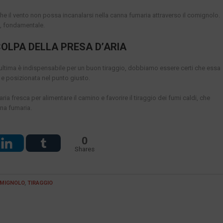
e il vento non possa incanalarsi nella canna fumaria attraverso il comignolo.
i, fondamentale.
COLPA DELLA PRESA D’ARIA
’ultima è indispensabile per un buon tiraggio, dobbiamo essere certi che essa
i e posizionata nel punto giusto.
a fresca per alimentare il camino e favorire il tiraggio dei fumi caldi, che
nna fumaria.
0
Shares
MIGNOLO
,
TIRAGGIO