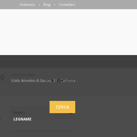
Volantino
Blog
Contattaci
CORTOGHIANA
Viale Amedeo di Savoia, 31 - Carbonia
HOME
/
COMIGNOLO
CERCA
LEGNAME
1