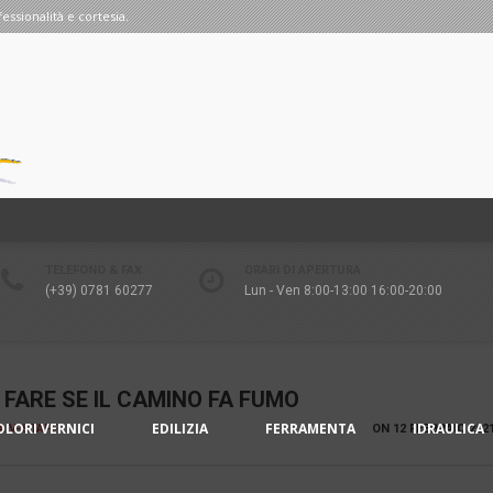
fessionalità e cortesia.
TELEFONO & FAX
ORARI DI APERTURA
(+39) 0781 60277
Lun - Ven 8:00-13:00 16:00-20:00
FARE SE IL CAMINO FA FUMO
OLORI VERNICI
EDILIZIA
FERRAMENTA
IDRAULICA
IA V-STAFF
ON
12 FEBBRAIO 202