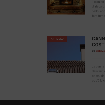
Il camino
di riscal
bello, an
fare fumo
CANN
ARTICOLO
COST
BY
EDILIZ
La canna 
derivanti
costruirl
cos’è la 