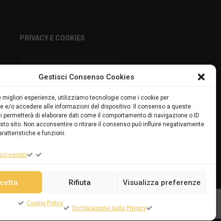
PRIVACY E COOKIES
DICHIARAZIONE SULLA
Gestisci Consenso Cookies
PRIVACY (UE)
le migliori esperienze, utilizziamo tecnologie come i cookie per
COOKIE POLICY (UE)
 e/o accedere alle informazioni del dispositivo. Il consenso a queste
i permetterà di elaborare dati come il comportamento di navigazione o ID
sto sito. Non acconsentire o ritirare il consenso può influire negativamente
ratteristiche e funzioni.
sci servizi
cetta
Rifiuta
Visualizza preferenze
Cookie Policy
Dichiarazione sulla Privacy
Powered by
ENKEY