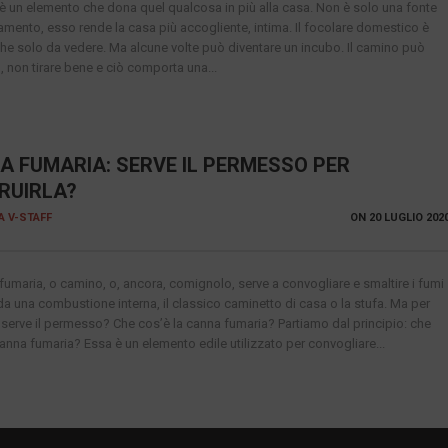
 è un elemento che dona quel qualcosa in più alla casa. Non è solo una fonte
damento, esso rende la casa più accogliente, intima. Il focolare domestico è
che solo da vedere. Ma alcune volte può diventare un incubo. Il camino può
, non tirare bene e ciò comporta una...
A FUMARIA: SERVE IL PERMESSO PER
RUIRLA?
IA V-STAFF
ON
20 LUGLIO 202
fumaria, o camino, o, ancora, comignolo, serve a convogliare e smaltire i fumi
 da una combustione interna, il classico caminetto di casa o la stufa. Ma per
a serve il permesso? Che cos’è la canna fumaria? Partiamo dal principio: che
canna fumaria? Essa è un elemento edile utilizzato per convogliare...