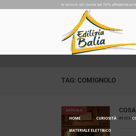
Al servizio del cliente dal 1975, affidabilità pro
TAG:
COMIGNOLO
COSA 
ARTICOLO
HOME
CURIOSITÀ
C
BY
EDILIZ
MATERIALE ELETTRICO