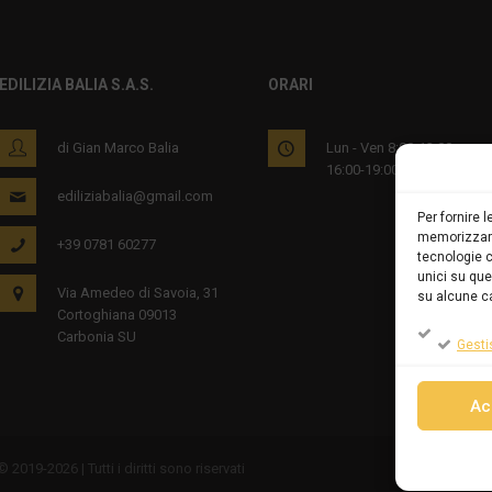
EDILIZIA BALIA S.A.S.
ORARI
di Gian Marco Balia
Lun - Ven 8:00-12:00
16:00-19:00
ediliziabalia@gmail.com
Per fornire 
memorizzare
+39 0781 60277
tecnologie c
unici su que
Via Amedeo di Savoia, 31
su alcune ca
Cortoghiana 09013
Carbonia SU
Gesti
Ac
2019-2026 | Tutti i diritti sono riservati