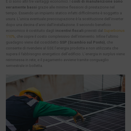
E ci sono altri tre vantaggi economici. I
costi di manutenzione sono
veramente bassi
grazie alle minime flessioni di prestazione nel
tempo. Essendo un impianto statico infatti difficilmente è soggetto a
usura. L’unica eventuale preoccupazione è la sostituzione dell’inverter
dopo una decina d’anni dall’installazione. Il secondo beneficio
economico è costituito dagli
incentivi fiscali
previsti dal
Superbonus
110%
, che copre il costo complessivo dell’intervento. Infine l’ultimo
guadagno viene dal cosiddetto
SSP (Scambio sul Posto)
, che
consente di rivendere al GSE l’energia prodotta e non utilizzata che
supera il fabbisogno energetico dell’edificio. L’energia in surplus viene
reimmessa in rete, e il pagamento avviene tramite conguaglio
semestrale in bolletta.