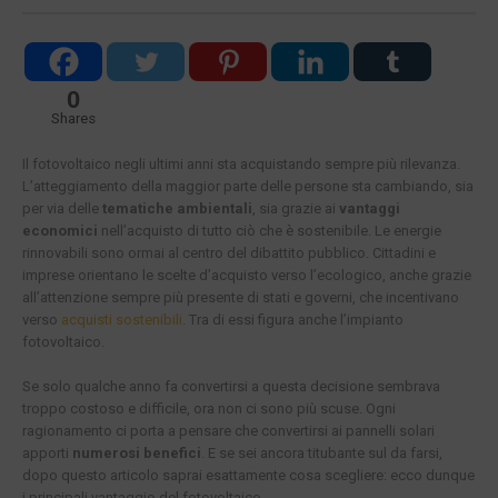
0
Shares
Il fotovoltaico negli ultimi anni sta acquistando sempre più rilevanza.
L’atteggiamento della maggior parte delle persone sta cambiando, sia
per via delle
tematiche ambientali
, sia grazie ai
vantaggi
economici
nell’acquisto di tutto ciò che è sostenibile. Le energie
rinnovabili sono ormai al centro del dibattito pubblico. Cittadini e
imprese orientano le scelte d’acquisto verso l’ecologico, anche grazie
all’attenzione sempre più presente di stati e governi, che incentivano
verso
acquisti sostenibili
. Tra di essi figura anche l’impianto
fotovoltaico.
Se solo qualche anno fa convertirsi a questa decisione sembrava
troppo costoso e difficile, ora non ci sono più scuse. Ogni
ragionamento ci porta a pensare che convertirsi ai pannelli solari
apporti
numerosi benefici
. E se sei ancora titubante sul da farsi,
dopo questo articolo saprai esattamente cosa scegliere: ecco dunque
i principali vantaggio del fotovoltaico.