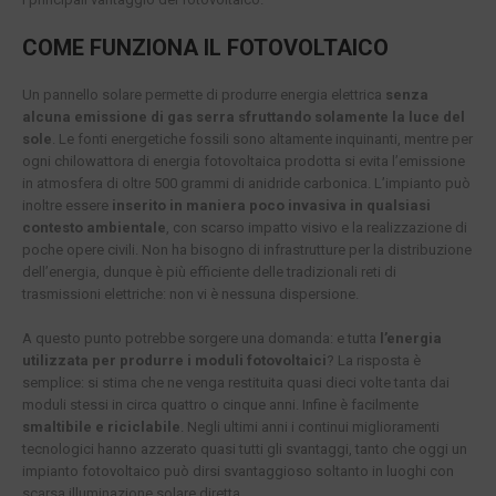
COME FUNZIONA IL FOTOVOLTAICO
Un pannello solare permette di produrre energia elettrica
senza
alcuna emissione di gas serra sfruttando solamente la luce del
sole
. Le fonti energetiche fossili sono altamente inquinanti, mentre per
ogni chilowattora di energia fotovoltaica prodotta si evita l’emissione
in atmosfera di oltre 500 grammi di anidride carbonica. L’impianto può
inoltre essere
inserito in maniera poco invasiva in qualsiasi
contesto ambientale
, con scarso impatto visivo e la realizzazione di
poche opere civili. Non ha bisogno di infrastrutture per la distribuzione
dell’energia, dunque è più efficiente delle tradizionali reti di
trasmissioni elettriche: non vi è nessuna dispersione.
A questo punto potrebbe sorgere una domanda: e tutta
l’energia
utilizzata per produrre i moduli fotovoltaici
? La risposta è
semplice: si stima che ne venga restituita quasi dieci volte tanta dai
moduli stessi in circa quattro o cinque anni. Infine è facilmente
smaltibile e riciclabile
. Negli ultimi anni i continui miglioramenti
tecnologici hanno azzerato quasi tutti gli svantaggi, tanto che oggi un
impianto fotovoltaico può dirsi svantaggioso soltanto in luoghi con
scarsa illuminazione solare diretta.