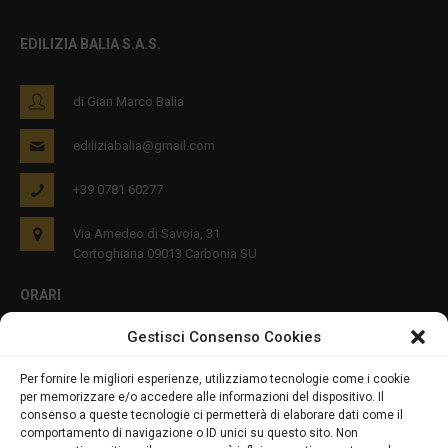
EDILIZIA BALIA S.A.S.
di Gian Marco Balia
ediliziabalia@gmail.com
+39 0781 60277
Via Amedeo di Savoia, 31
Cortoghiana 09013 Carbonia SU
ORARI
Gestisci Consenso Cookies
Lun - Ven 8:00-12:00 16:00-19:00
Per fornire le migliori esperienze, utilizziamo tecnologie come i cookie
per memorizzare e/o accedere alle informazioni del dispositivo. Il
PRIVACY E COOKIES
consenso a queste tecnologie ci permetterà di elaborare dati come il
comportamento di navigazione o ID unici su questo sito. Non