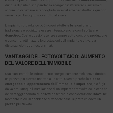
elettricità pulita. L’energia autoprodotta viene anche
autoconsumata
,
dunque di parla di indipendenza energetica: attraverso il sistema di
accumulo di batterie si raccoglie la luce del sole per sfruttarla quando
se ne ha più bisogno, soprattutto alla sera.
L’impianto fotovoltaico può ricoprire tutte le funzioni di uno
tradizionale e addirittura essere integrato anche con il
software
domotico
. Così è possibile tenere sempre sotto controllo produzione
e consumo, ottimizzare le prestazioni dell’impianto e attivare a
distanza, elettrodomestici smart.
VANTAGGI DEL FOTOVOLTAICO: AUMENTO
DEL VALORE DELL’IMMOBILE
Qualsiasi immobile indipendente energeticamente avrà senza dubbio
un prezzo più elevato rispetto a un altro. Questo perché la
classe
energetica di appartenenza dell’immobile è superiore
, e ciò gli
dà valore. Dunque l’installazione di un impianto fotovoltaico in casa ha
dei vantaggi economici indiretti da tenere in considerazione. Infatti, nel
momento in cui si decidesse di vendere casa, si potrà chiedere un
prezzo più elevato.